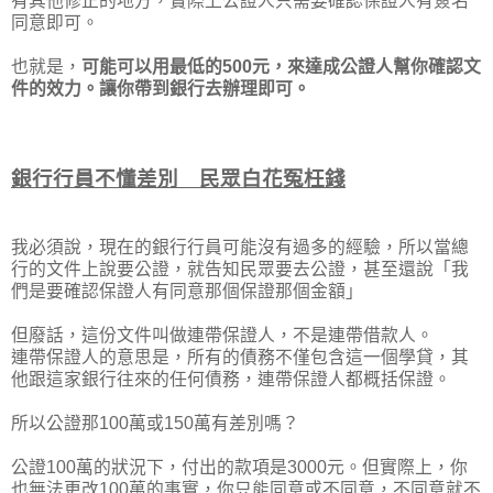
有其他修正的地方，實際上公證人只需要確認保證人有簽名
同意即可。
也就是，
可能可以用最低的500元，來達成公證人幫你確認文
件的效力。讓你帶到銀行去辦理即可。
銀行行員不懂差別 民眾白花冤枉錢
我必須說，現在的銀行行員可能沒有過多的經驗，所以當總
行的文件上說要公證，就告知民眾要去公證，甚至還說「我
們是要確認保證人有同意那個保證那個金額」
但廢話，這份文件叫做連帶保證人，不是連帶借款人。
連帶保證人的意思是，所有的債務不僅包含這一個學貸，其
他跟這家銀行往來的任何債務，連帶保證人都概括保證。
所以公證那100萬或150萬有差別嗎？
公證100萬的狀況下，付出的款項是3000元。但實際上，你
也無法更改100萬的事實，你只能同意或不同意，不同意就不