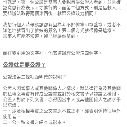
也就是，第一個公證是當事人要親自讓公證人看到，並且確
認意思行為表示，才進行的。而第二個方式，則是借款人只
要想辦法取得兩個東西後，就跟公證效力相同！
我想每個人時候應該都有因為考不好偷拿印章蓋章，或者不
知怎地就冒出了爹娘的簽名！第二個方式就很像是這樣。
當事人可能不知道，卻已經讓你拿到。
而在我引用的文字裡，他寫道辦理公證這四個字。
公證就是要公證？
公證法第二條裡面明確的說明了
公證人因當事人或其他關係人之請求，就法律行為及其他關
於私權之事實有作成公證書或對於私文書予以認證之權限。
公證人對於下列文書，亦得因當事人或其他關係人之請求予
以認證：
一、涉及私權事實之公文書原本或正本，經表明係持往境外
使用者。
二、公、私文書之繕本或影本。