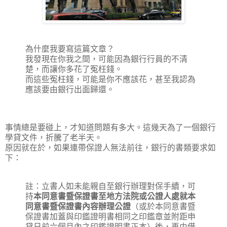
為什麼我要寫這篇文章？
我發現在你我之間，可能因為銀行行員的不清
楚，而讓你多花了冤枉錢。
而這些冤枉錢，可能是你不應該花，甚至我認為
應該要由銀行出面歸還。
事情總是要碰上，才知道問題有多大。這幾天為了一個銀行
學貸文件，折騰了老半天。
原因就在於，如果連帶保證人無法前往，銀行的書類要求如
下：
註：立書人如未能親自至銀行辦理對保手續，可
持
本同意書暨保證書至地方法院或公證人處就本
同意書暨保證書內容辦理公證
（或於本同意書暨
保證書加蓋與印鑑證明書相同之印鑑章並附距申
貸日前六個月內之印鑑證明書正本）後，再由借