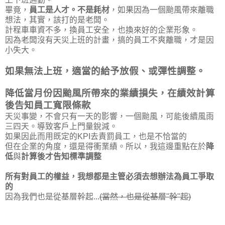
畢竟，
員工是人才。不是耗材
，如果因為一個颱風帶來離職
想法，其實，該打的是老闆。
計程車車資不多，換員工安全，也換來好的企業形象。
因為老闆沒有天災上班的計畫，搞的員工不爽離職，才是因
小失大。
如果無法上班，適當的給予放假、或彈性調整。
降低當月份因颱風所帶來的業績損失，在績效計算
後告知員工寬限條款
天災事變，不會只有一天的影響，一個颱風，可能後續風雨
三四天。導致客戶上門量銳減。
如果因此而用既定的KPI去責罰員工，也是不恰當的
但在企業的角度，還是得衝業績。所以，我這邊重點在於
降
低
與
計算後才告知標準調整
所有對員工的權益，我想都是主管必須去想辦法為員工爭取
的
因為我們也是從基層幹起...
(當然，也是從基層"幹"起)