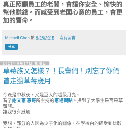
真正照顧員工的老闆，會讓你安全、愉快的
幫他賺錢。
而感受到老闆心意的員工，會更
加的賣命。
Mitchell Chen
於
9/28/2015
沒有留言:
分享
2015年9月27日 星期日
草莓族又怎樣？！長輩們！別忘了你們
曾走過草莓歲月
今晚是中秋夜，又是巨大的超級月亮。
看了
謝文憲 憲哥
所主持的
憲場觀點
。提到了大學生是否是草
莓族...
讓我很有感觸
我想，部分的人因為少子化的關係，在學校內的確受到比較