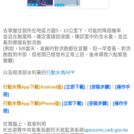
去掌握住我所在地區方圓5、10公里下，可能的降雨機率
並且在颱風時，確定雷達迴波圖，確認雲中的含水量，並且
看到哪邊有對流胞
(例如，8/8當天，凌晨的對流胞都在宜蘭、但一早查看，對流
胞跑到中部，但老闆已經發布正常上班，後來導致六點緊急
撤離)
以及經濟部水利署的
行動水情APP
行動水情App下載(Android版)
[立即下載]
｜
[安裝步驟]
｜
[操作手
冊]
行動水情App下載(iPhone版)
[立即下載]
｜
[安裝步驟]
｜
[操作手
冊]
在電腦上，我會利用
IE去瀏覽中央氣象局劇烈天氣監測系統
qpesums.cwb.gov.tw