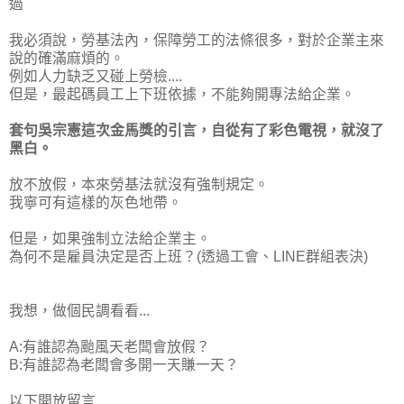
過
我必須說，勞基法內，保障勞工的法條很多，對於企業主來
說的確滿麻煩的。
例如人力缺乏又碰上勞檢....
但是，最起碼員工上下班依據，不能夠開專法給企業。
套句吳宗憲這次金馬獎的引言，自從有了彩色電視，就沒了
黑白。
放不放假，本來勞基法就沒有強制規定。
我寧可有這樣的灰色地帶。
但是，如果強制立法給企業主。
為何不是雇員決定是否上班？(透過工會、LINE群組表決)
我想，做個民調看看...
A:有誰認為颱風天老闆會放假？
B:有誰認為老闆會多開一天賺一天？
以下開放留言....