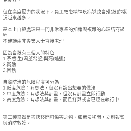
見成效。
但在高度壓力的狀況下，員工罹患精神疾病導致自殘(殺)的狀
況越來越多。
基本上自殺處理是一門非常專業的知識與複雜的心理諮商過
程
不建議由非專業人士直接處理
因為自殺有三個大的特色
1.矛盾:生(渴望希望)與死(逃避)
2.衝動
3.固執
自殺防治的危險程度可分為
1.低度危險：有想法，但沒有說出想要的做法
2.中度危險：有想法與計畫，但沒有計畫立即行動
3.高度危險：有想法與計畫，而且打算或者已經在執行中
第三種當然是盡快移開可傷害之物、如無法移開，立刻報警
與消防救護。