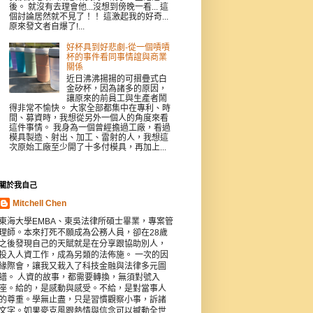
後。 就沒有去理會他...沒想到傍晚一看... 這
個討論居然就不見了！！ 這激起我的好奇...
原來發文者自爆了!...
好杯具到好悲劇-從一個嘖嘖
杯的事件看同事情誼與商業
關係
近日沸沸揚揚的可摺疊式白
金矽杯，因為諸多的原因，
讓原來的前員工與生產者鬧
得非常不愉快。 大家全部都集中在專利、時
間、募資時，我想從另外一個人的角度來看
這件事情。 我身為一個曾經擔過工廠，看過
模具製造、射出、加工、雷射的人，我想這
次原始工廠至少開了十多付模具，再加上...
關於我自己
Mitchell Chen
東海大學EMBA、東吳法律所碩士畢業，專案管
理師。本來打死不願成為公務人員，卻在28歲
之後發現自己的天賦就是在分享跟協助別人，
投入人資工作，成為另類的法佈施。 一次的因
緣際會，讓我又栽入了科技金融與法律多元圖
譜。 人資的故事，都需要轉換，無須對號入
座。給的，是感動與感受。不給，是對當事人
的尊重。學無止盡，只是習慣觀察小事，訴諸
文字。如果麥克風跟熱情與信念可以撼動全世