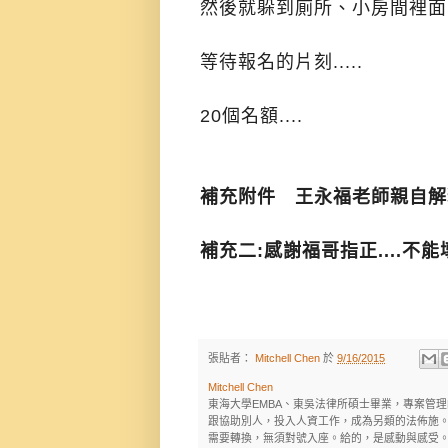
然後就躲到廁所、小房間裡面
等待報名的片刻.....
20個名額....
補充附件 王永福老師親自
補充二:感謝福哥指正....不
張貼者：
Mitchell Chen
於
9/16/2015
Mitchell Chen
東海大學EMBA、東吳法律所碩士畢業，專案管
跟協助別人，投入人資工作，成為另類的法佈施。
需要轉換，無須對號入座。給的，是感動與感受