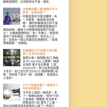
靜再想想吧，公司對你也不差，每年...
主管跟你要人脈!憤恨不平下
的你，該如何做？
阿豪是我在中部任職時，有
一次買車，跟我接洽的業
務。 雖然到最後成交的不是
他，但逢年過節總是親自打
電話給我，讓我十分佩服他經營客戶的能
力。 大概兩個禮拜前，有一天晚上，我突然
接到了他的電話。很訝異的，他也北上上
班，目前在一間公司擔任的業務同仁，負責
業務開發。 他跟我...
別傻傻的分不出電子支付跟
第三方支付的差別
我問大家一個問題 街口 夠麻
吉 Pi Line Pay 上面哪一個是
台灣的 電子支付業者 ？(至
2016/12/5，街口尚未成為電
子支付，街口支付於2018/1/11取得執照) 如
果，你回答了其中一個，很抱歉。 答案是以
上皆非。 ...
PTT八卦板自爆了~誰偷走了
你的年終獎金?
今天早上接到一個訊息，丟
了一串網址給我。 挖!!PTT的
八卦版耶...標題是 有沒有年
終獎金的八卦 看完了之後，
我淡淡地跟丟訊息給我的人說了一些話之