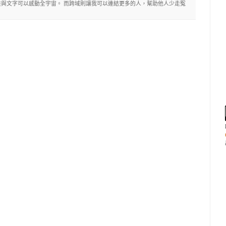
與文字可以感動全宇宙。 而跨域則讓我可以連結更多的人，幫助他人少走冤