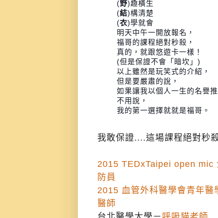
(
野
)趣橫生
(
結
)構清楚
(
衣
)學就會
明天中午一開放報名，
福哥的課程絕對秒殺，
真的，就跟悠遊卡一樣！
(但是保證不會「暗坎」)
以上雖然是玩笑式的介紹，
但是要嚴肅的說，
如果讓我以個人一生的名譽推
不用說，
我的第一選擇就就是福哥。
我敢保證....這場課程絕對秒殺..
2015 TEDxTaipei op
防員
2015 血管外科醫學會青年
醫師
台北醫學大學－
呼吸貓老師