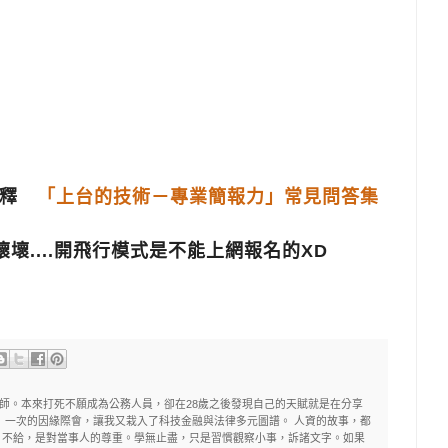
解釋
「上台的技術－專業簡報力」常見問答集
能壞壞....開飛行模式是不能上網報名的XD
理師。本來打死不願成為公務人員，卻在28歲之後發現自己的天賦就是在分享
 一次的因緣際會，讓我又栽入了科技金融與法律多元圖譜。 人資的故事，都
。不給，是對當事人的尊重。學無止盡，只是習慣觀察小事，訴諸文字。如果