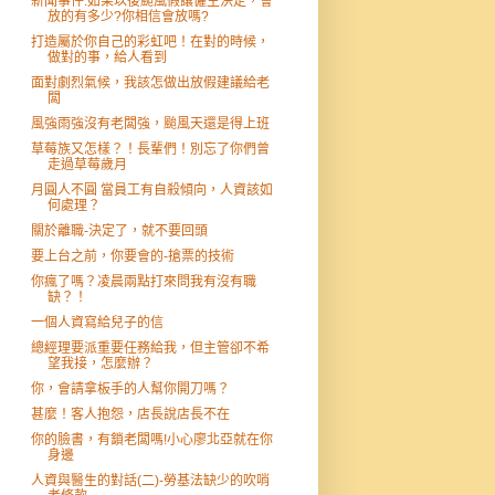
新聞事件:如果以後颱風假讓僱主決定，會
放的有多少?你相信會放嗎?
打造屬於你自己的彩虹吧！在對的時候，
做對的事，給人看到
面對劇烈氣候，我該怎做出放假建議給老
闆
風強雨強沒有老闆強，颱風天還是得上班
草莓族又怎樣？！長輩們！別忘了你們曾
走過草莓歲月
月圓人不圓 當員工有自殺傾向，人資該如
何處理？
關於離職-決定了，就不要回頭
要上台之前，你要會的-搶票的技術
你瘋了嗎？凌晨兩點打來問我有沒有職
缺？！
一個人資寫給兒子的信
總經理要派重要任務給我，但主管卻不希
望我接，怎麼辦？
你，會請拿板手的人幫你開刀嗎？
甚麼！客人抱怨，店長說店長不在
你的臉書，有鎖老闆嗎!小心廖北亞就在你
身邊
人資與醫生的對話(二)-勞基法缺少的吹哨