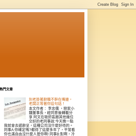
熱門文章
別老掛著辭職不幹在嘴邊，
老闆正等著你這句話！
本文作者： 李忠儒 ，戀家小
舖董事長，經同意後轉載分
享 阿文在吸菸區跟其他幾位
交好的老同事說:今天晚一點
我就會去遞辭呈，這種公司沒什麼好待的。
同事A:你確定嗎?都待了這麼多年了，平常看
你也滿自由沒什麼人管你啊! 同事B:對啊，冷