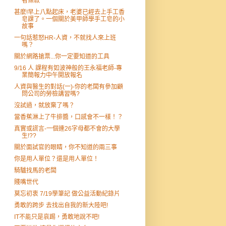
者條款
甚麼!早上八點起床，老婆已經去上手工香
皂課了。一個關於美甲師學手工皂的小
故事
一句話惹怒HR-人資，不就找人來上班
嗎？
關於網路搶票...你一定要知道的工具
9/16 人 課程有如波神般的王永福老師-專
業簡報力中午開放報名
人資與醫生的對話(一)-你的老闆有參加顧
問公司的勞檢講習嗎?
沒試過，就放棄了嗎？
當香蕉淋上了牛排醬，口感會不一樣！？
真實或謊言-一個連26字母都不會的大學
生!??
關於面試官的眼睛，你不知道的兩三事
你是用人單位？還是用人單位！
騎驢找馬的老闆
賤嘴世代
莫忘初衷 7/19學筆記 做公益活動紀錄片
勇敢的跨步 去找出自我的新大陸吧!
IT不能只是哀踢，勇敢地說不吧!