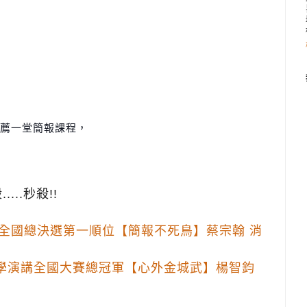
薦一堂簡報課程，
...秒殺!!
en mic 全國總決選第一順位【簡報不死鳥】蔡宗翰 消
醫學演講全國大賽總冠軍【心外金城武】楊智鈞