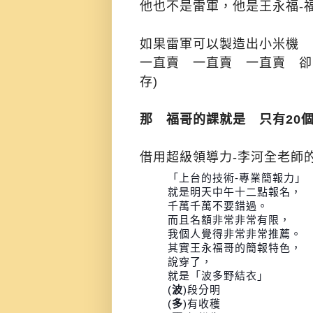
他也不是雷軍，他是王永福-
如果雷軍可以製造出小米機
一直賣 一直賣 一直賣 卻
存)
那 福哥的課就是 只有20
借用超級領導力-李河全老師
「上台的技術-專業簡報力」
就是明天中午十二點報名，
千萬千萬不要錯過。
而且名額非常非常有限，
我個人覺得非常非常推薦。
其實王永福哥的簡報特色，
說穿了，
就是「波多野結衣」
(
波
)段分明
(
多
)有收穫