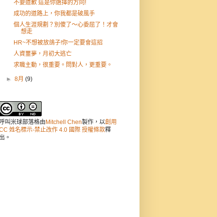
不要道歉 這是你選擇的方向!
成功的道路上，你我都是破風手
個人生涯規劃？別傻了～心委屈了！才會
想走
HR~不想被放鴿子!你一定要會這招
人資噩夢，月初大逃亡
求職主動，很重要。問對人，更重要。
►
8月
(9)
呼叫米球部落格
由
Mitchell Chen
製作，以
創用
CC 姓名標示-禁止改作 4.0 國際 授權條款
釋
出。