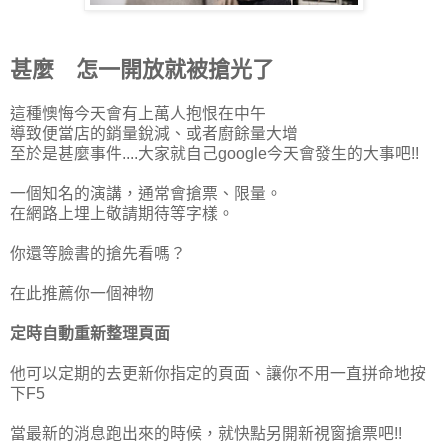
甚麼 怎一開放就被搶光了
這種懊悔今天會有上萬人抱恨在中午
導致便當店的銷量銳減、或者廚餘量大增
至於是甚麼事件....大家就自己google今天會發生的大事吧!!
一個知名的演講，通常會搶票、限量。
在網路上埋上敬請期待等字樣。
你還等臉書的搶先看嗎？
在此推薦你一個神物
定時自動重新整理頁面
他可以定期的去更新你指定的頁面、讓你不用一直拼命地按
下F5
當最新的消息跑出來的時候，就快點另開新視窗搶票吧!!