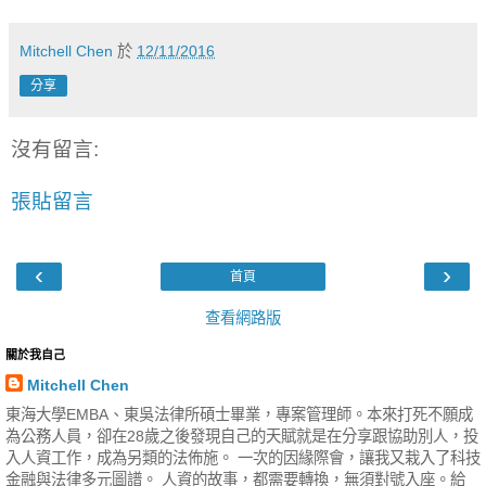
Mitchell Chen
於
12/11/2016
分享
沒有留言:
張貼留言
‹
›
首頁
查看網路版
關於我自己
Mitchell Chen
東海大學EMBA、東吳法律所碩士畢業，專案管理師。本來打死不願成
為公務人員，卻在28歲之後發現自己的天賦就是在分享跟協助別人，投
入人資工作，成為另類的法佈施。 一次的因緣際會，讓我又栽入了科技
金融與法律多元圖譜。 人資的故事，都需要轉換，無須對號入座。給