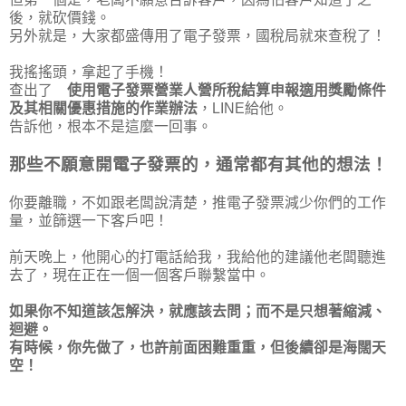
後，就砍價錢。
另外就是，大家都盛傳用了電子發票，國稅局就來查稅了！
我搖搖頭，拿起了手機！
查出了
使用電子發票營業人營所稅結算申報適用獎勵條件
及其相關優惠措施的作業辦法
，LINE給他。
告訴他，根本不是這麼一回事。
那些不願意開電子發票的，通常都有其他的想法！
你要離職，不如跟老闆說清楚，推電子發票減少你們的工作
量，並篩選一下客戶吧！
前天晚上，他開心的打電話給我，我給他的建議他老闆聽進
去了，現在正在一個一個客戶聯繫當中。
如果你不知道該怎解決，就應該去問；而不是只想著縮減、
迴避。
有時候，你先做了，也許前面困難重重，但後續卻是海闊天
空！