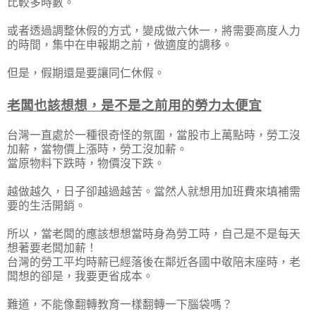
比較多時數。
或者透過調整休假的方式，變成做六休一，將需要高度人力
的時間，集中在申報期之前，做適度的調移。
但是，假期還是要讓同仁休假。
老闆也該想想，是不是之前用的勞力太便宜
台灣一直處於一種很奇怪的氛圍，當股市上萬點時，勞工沒
加薪，當物價上漲時，勞工沒加薪。
當原物料下跌時，物價沒下跌。
越做越久，日子卻越過越苦。當然人就想用加班費來填補需
要的生活開銷。
所以，當老闆的應該想想當時身為勞工時，自己是不是每天
想著要老闆加薪！
台灣的勞工平均時薪已經落後在鄰近各國中敬陪末座時，老
闆想的卻是，我要更省成本。
難道，不能像翻轉教育一樣翻轉一下腦袋嗎？