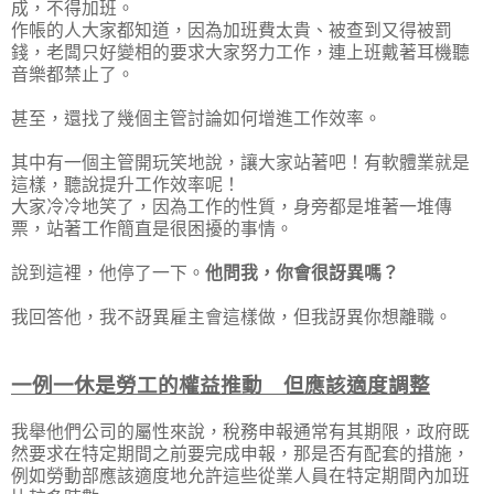
成，不得加班。
作帳的人大家都知道，因為加班費太貴、被查到又得被罰
錢，老闆只好變相的要求大家努力工作，連上班戴著耳機聽
音樂都禁止了。
甚至，還找了幾個主管討論如何增進工作效率。
其中有一個主管開玩笑地說，讓大家站著吧！有軟體業就是
這樣，聽說提升工作效率呢！
大家冷冷地笑了，因為工作的性質，身旁都是堆著一堆傳
票，站著工作簡直是很困擾的事情。
說到這裡，他停了一下。
他問我，你會很訝異嗎？
我回答他，我不訝異雇主會這樣做，但我訝異你想離職。
一例一休是勞工的權益推動 但應該適度調整
我舉他們公司的屬性來說，稅務申報通常有其期限，政府既
然要求在特定期間之前要完成申報，那是否有配套的措施，
例如勞動部應該適度地允許這些從業人員在特定期間內加班