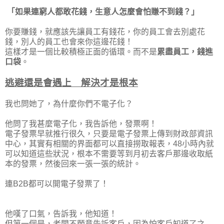
「如果連窮人都敢花錢，生意人怎麼會怕賺不到錢？」
你要賺錢，就應該先讓員工有錢花，你的員工會去別處花
錢，別人的員工也會來你這邊花錢！
這樣才是一個比較積極正面的循環。而不是
累盡員工，錢進
口袋
。
逃避還是會遇上 解決才是根本
我也問她了，為什麼你們不電子化？
他問了我甚麼電子化，我告訴他，發票啊！
電子發票早就推行很久，只要是電子發票上傳到財政部資訊
中心，其實有相關的界面都可以直接撈取報表，48小時內就
可以知道這些狀況，根本不需要等到月初去客戶那邊收取紙
本的發票，然後回來一張一張的統計。
連B2B都可以開電子發票了！
他嘆了口氣，告訴我，他知道！
但第一個是，老闆不願意告訴客戶，因為怕客戶知道了之