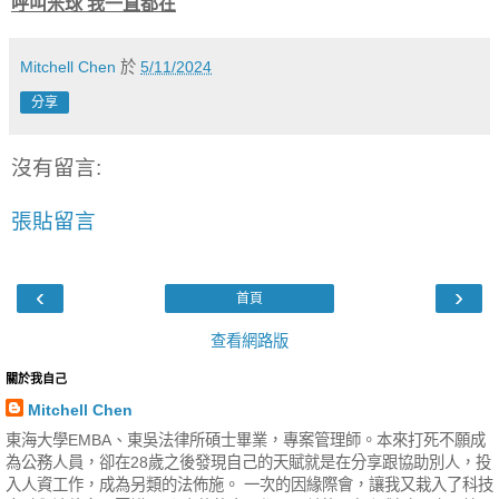
呼叫米球 我一直都在
Mitchell Chen
於
5/11/2024
分享
沒有留言:
張貼留言
‹
›
首頁
查看網路版
關於我自己
Mitchell Chen
東海大學EMBA、東吳法律所碩士畢業，專案管理師。本來打死不願成
為公務人員，卻在28歲之後發現自己的天賦就是在分享跟協助別人，投
入人資工作，成為另類的法佈施。 一次的因緣際會，讓我又栽入了科技