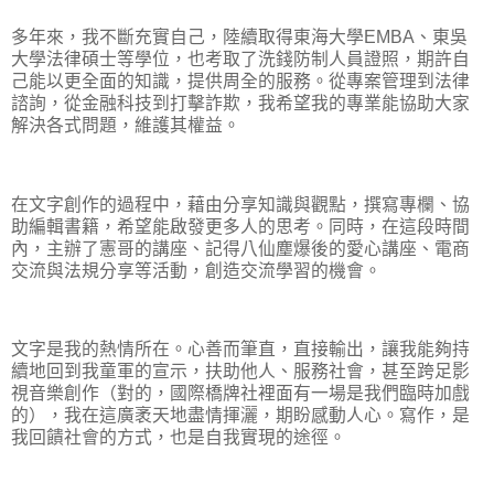
多年來，我不斷充實自己，陸續取得東海大學EMBA、東吳
大學法律碩士等學位，也考取了洗錢防制人員證照，期許自
己能以更全面的知識，提供周全的服務。從專案管理到法律
諮詢，從金融科技到打擊詐欺，我希望我的專業能協助大家
解決各式問題，維護其權益。
在文字創作的過程中，藉由分享知識與觀點，撰寫專欄、協
助編輯書籍，希望能啟發更多人的思考。同時，在這段時間
內，主辦了憲哥的講座、記得八仙塵爆後的愛心講座、電商
交流與法規分享等活動，創造交流學習的機會。
文字是我的熱情所在。心善而筆直，直接輸出，讓我能夠持
續地回到我童軍的宣示，扶助他人、服務社會，甚至跨足影
視音樂創作（對的，國際橋牌社裡面有一場是我們臨時加戲
的），我在這廣袤天地盡情揮灑，期盼感動人心。寫作，是
我回饋社會的方式，也是自我實現的途徑。