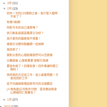
►
3月
(11)
▼
2月
(13)
四年一次的229連假之後，為什麼人臨時
不來了？
有價?無價!
你對今天的自己滿意嗎？
快刀斬亂麻還是戴罪立功好？
為什麼你的履歷我不想看！
幾個方法教你脫離週一症候群
我回來了！
面對災害的心理創傷我們可以怎麼做
災難過後 心理更重要 請幫忙高調
要放年假了！四事如意！四件事讓你開工
順利！
用柯南的方式找工作，從小處看問題！才
會找到好工作
從不向國旗敬禮談新世代的法理觀念
[人資角度]公司對外刊物 是否應該將身
心障礙同仁馬賽克？
►
1月
(27)
►
2015
(135)