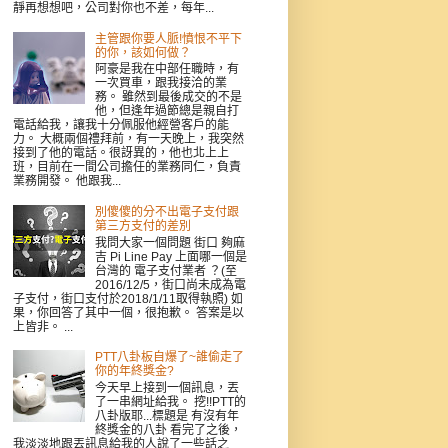
靜再想想吧，公司對你也不差，每年...
主管跟你要人脈!憤恨不平下
的你，該如何做？
阿豪是我在中部任職時，有
一次買車，跟我接洽的業
務。 雖然到最後成交的不是
他，但逢年過節總是親自打
電話給我，讓我十分佩服他經營客戶的能
力。 大概兩個禮拜前，有一天晚上，我突然
接到了他的電話。很訝異的，他也北上上
班，目前在一間公司擔任的業務同仁，負責
業務開發。 他跟我...
別傻傻的分不出電子支付跟
第三方支付的差別
我問大家一個問題 街口 夠麻
吉 Pi Line Pay 上面哪一個是
台灣的 電子支付業者 ？(至
2016/12/5，街口尚未成為電
子支付，街口支付於2018/1/11取得執照) 如
果，你回答了其中一個，很抱歉。 答案是以
上皆非。 ...
PTT八卦板自爆了~誰偷走了
你的年終獎金?
今天早上接到一個訊息，丟
了一串網址給我。 挖!!PTT的
八卦版耶...標題是 有沒有年
終獎金的八卦 看完了之後，
我淡淡地跟丟訊息給我的人說了一些話之