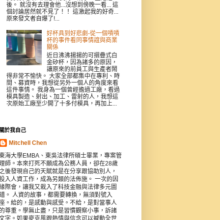
後。 就沒有去理會他...沒想到傍晚一看... 這
個討論居然就不見了！！ 這激起我的好奇...
原來發文者自爆了!...
好杯具到好悲劇-從一個嘖嘖
杯的事件看同事情誼與商業
關係
近日沸沸揚揚的可摺疊式白
金矽杯，因為諸多的原因，
讓原來的前員工與生產者鬧
得非常不愉快。 大家全部都集中在專利、時
間、募資時，我想從另外一個人的角度來看
這件事情。 我身為一個曾經擔過工廠，看過
模具製造、射出、加工、雷射的人，我想這
次原始工廠至少開了十多付模具，再加上...
關於我自己
Mitchell Chen
東海大學EMBA、東吳法律所碩士畢業，專案管
理師。本來打死不願成為公務人員，卻在28歲
之後發現自己的天賦就是在分享跟協助別人，
投入人資工作，成為另類的法佈施。 一次的因
緣際會，讓我又栽入了科技金融與法律多元圖
譜。 人資的故事，都需要轉換，無須對號入
座。給的，是感動與感受。不給，是對當事人
的尊重。學無止盡，只是習慣觀察小事，訴諸
文字。如果麥克風跟熱情與信念可以撼動全世