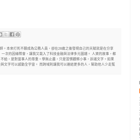
理師。本來打死不願成為公務人員，卻在28歲之後發現自己的天賦就是在分享
 一次的因緣際會，讓我又栽入了科技金融與法律多元圖譜。 人資的故事，都
。不給，是對當事人的尊重。學無止盡，只是習慣觀察小事，訴諸文字。如果
與文字可以感動全宇宙。 而跨域則讓我可以連結更多的人，幫助他人少走冤