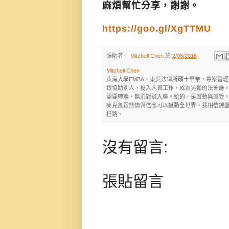
麻煩幫忙分享，謝謝。
https://goo.gl/XgTTMU
張貼者：
Mitchell Chen
於
2/06/2016
Mitchell Chen
東海大學EMBA、東吳法律所碩士畢業，專案管
跟協助別人，投入人資工作，成為另類的法佈施。
需要轉換，無須對號入座。給的，是感動與感受
麥克風跟熱情與信念可以撼動全世界，我相信鍵盤
枉路。
沒有留言:
張貼留言