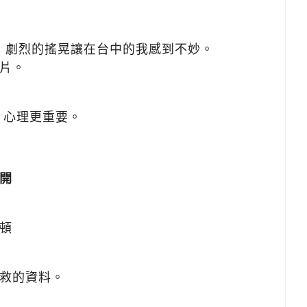
我還沒睡，劇烈的搖晃讓在台中的我感到不妙。
片。
，心理更重要。
開
頓
救的資料。