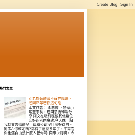
熱門文章
別老掛著辭職不幹在嘴邊，
老闆正等著你這句話！
本文作者： 李忠儒 ，戀家小
舖董事長，經同意後轉載分
享 阿文在吸菸區跟其他幾位
交好的老同事說:今天晚一點
我就會去遞辭呈，這種公司沒什麼好待的。
同事A:你確定嗎?都待了這麼多年了，平常看
你也滿自由沒什麼人管你啊! 同事B:對啊，冷