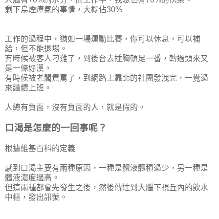
剩下烏煙瘴氣的事情，大概佔30%
工作的過程中，猶如一場運動比賽，你可以休息，可以補
給，但不能退場。
有時候被客人刁難了，到後台去捶胸頓足一番，轉過頭來又
是一條好漢。
有時候被老闆責罵了，到網路上靠北的社團發洩完，一覺過
來繼續上班。
人總有負面，沒有負面的人，就是假的。
口渴是怎麼的一回事呢？
根據維基百科的定義
感到口渴主要有兩種原因，一種是體液體積過少，另一種是
體液濃度過高。
但這兩種都會先發生之後，然後傳達到大腦下視丘內的飲水
中樞，發出訊號。