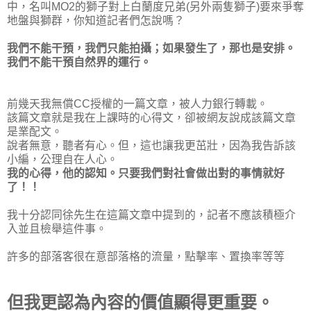
中，名叫MO2的獅子對上白蘭度兄弟(另外兩隻獅子)要來爭奪
地盤與獅群，你知道記者們怎說嗎？
我們不能干預，我們只能拍攝；如果發生了，那也是安排。
我們不能干預自然界的運行。
前幾天我無償CC授權的一篇文章，被人力銀行轉載。
該篇文章就是我在上課時的心得文，卻被網友說成該篇文章
是業配文。
說者無意，聽者有心。但，這也讓我更茁壯，因為我告訴該
小編，公理自在人心。
我的心得，他的認知。只要我們對社會做出對的事情就好
了！！
我十分認同徐先生在這篇文章中提到的，記者不應該積極介
入並且檢舉這件事。
許多的部落客很在意部落格的流量，點擊率、置換率等等
但我更認為內容的價值顯得更重要。