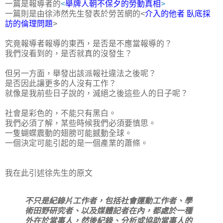
一篇是報導者的
<
舉牌人朝不保夕的勞動真相
>
一篇則是由徐沛然先生發表於勞苦網的<
介入的他者 臥底採
訪的倫理問題
>
究竟報導者報導的東西，是否是不應當報導的？
我們沒看到的，是否就真的沒發生？
但另一方面，舉發出該派報社違法之後呢？
是否因此讓更多的人沒有工作？
就像是我前些日子說的，滅絕之後這些人的日子呢？
社會是彩色的，不能只有黑白。
我們必須了解，某些時候我們必須要慎思。
一隻蝴蝶震動的翅膀可能撼動全球。
一個決定可能引起的是一個產業的蕭條。
我在此引述徐先生的原文
不只是紀錄片工作者，包括社會運動工作者、學
術田野研究者、以及媒體記者在內，都處於一種
外在於當事人，然後紀錄、分析或協助當事人的