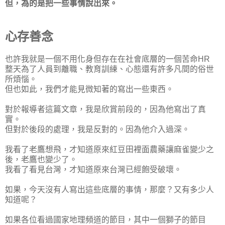
但，為的是把一些事情說出來。
心存善念
也許我就是一個不用化身但存在在社會底層的一個苦命HR
整天為了人員到離職、教育訓練、心態還有許多凡間的俗世
所煩惱。
但也如此，我們才能見微知著的寫出一些東西。
對於報導者這篇文章，我是欣賞前段的，因為他寫出了真
實。
但對於後段的處理，我是反對的。因為他介入過深。
我看了老鷹想飛，才知道原來紅豆田裡面農藥讓麻雀變少之
後，老鷹也變少了。
我看了看見台灣，才知道原來台灣已經飽受破壞。
如果，今天沒有人寫出這些底層的事情，那麼？又有多少人
知道呢？
如果各位看過國家地理頻道的節目，其中一個獅子的節目