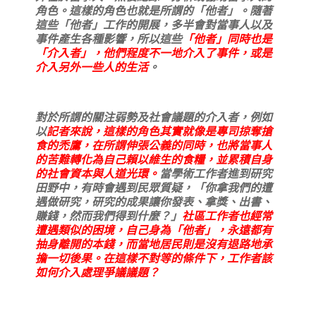
角色。這樣的角色也就是所謂的「他者」。隨著
這些「他者」工作的開展，多半會對當事人以及
事件產生各種影響，所以這些
「他者」同時也是
「介入者」，他們程度不一地介入了事件，或是
介入另外一些人的生活
。
對於所謂的關注弱勢及社會議題的介入者，例如
以
記者來說，這樣的角色其實就像是專司掠奪搶
食的禿鷹，在所謂伸張公義的同時，也將當事人
的苦難轉化為自己賴以維生的食糧，並累積自身
的社會資本與人道光環。
當學術工作者進到研究
田野中，有時會遇到民眾質疑，「你拿我們的遭
遇做研究，研究的成果讓你發表、拿獎、出書、
賺錢，然而我們得到什麼？」
社區工作者也經常
遭遇類似的困境，自己身為「他者」，永遠都有
抽身離開的本錢，而當地居民則是沒有退路地承
擔一切後果。在這樣不對等的條件下，工作者該
如何介入處理爭議議題？