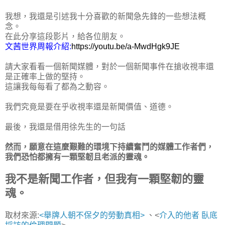
我想，我還是引述我十分喜歡的新聞急先鋒的一些想法概
念。
在此分享這段影片，給各位朋友。
文茜世界周報介紹:
https://youtu.be/a-MwdHgk9JE
請大家看看一個新聞媒體，對於一個新聞事件在搶收視率還
是正確率上做的堅持。
這讓我每每看了都為之動容。
我們究竟是要在乎收視率還是新聞價值、道德。
最後，我還是借用徐先生的一句話
然而，願意在這麼艱難的環境下持續奮鬥的媒體工作者們，
我們恐怕都擁有一顆堅韌且老派的靈魂。
我不是新聞工作者，但我有一顆堅韌的靈
魂。
取材來源:
<舉牌人朝不保夕的勞動真相>
、<
介入的他者 臥底